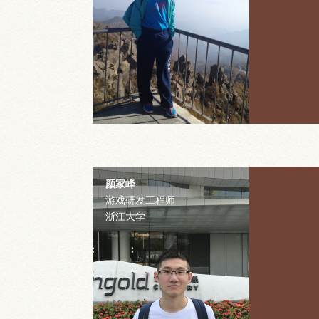
颜家峰
游戏研发工程师
浙江大学