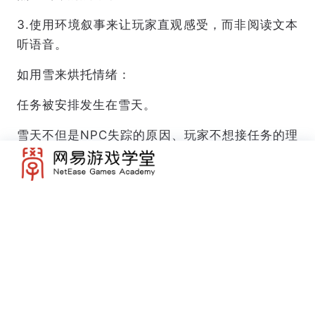
3.使用环境叙事来让玩家直观感受，而非阅读文本
听语音。
如用雪来烘托情绪：
任务被安排发生在雪天。
雪天不但是NPC失踪的原因、玩家不想接任务的理
由，也是玩家做任务过程中的重要阻碍；
雪造成的降温加速体力流失；
雪地很滑，玩家上下山更危险；
飘雪更是总在恰当的时机出现，烘托气氛、增加玩
家的代入感。在玩家去寻找的路上，随着上山之路
越来越狭窄、雪逐渐变大；第一次战斗后骑马回家
路上，风雪大到无法前行，雪和阴暗的天气预示着