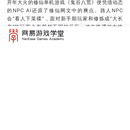
开年大火的修仙单机游戏《鬼谷八荒》便凭借动态
的NPC AI还原了修仙网文中的爽点。路人NPC
会“看人下菜碟”，面对新手期玩家和修炼成“大长
老”的玩家会有截然不同的反应；途中路遇的女性
角色各有身世背景，若杀害他们亲近的人，便会深
刻影响玩家与她的关系，且她持续伴随玩家，由此
玩家有了自主想象“爱恨纠缠”的空间。