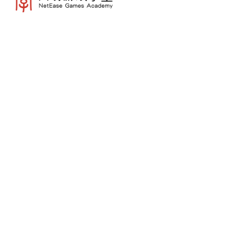
食欲之秋（图片来自网络）
关于“食欲之秋”由来有诸多说法，其中最具说服力
的就是，秋天本就是
收获
的季节，很多食材都是在
秋天达到最适合烹饪的状态。这次《阴阳师》五周
年之际正值中秋佳节，此时以“美食”为主题的活动
可谓是应时应景。