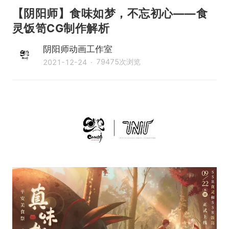
【阴阳师】食味如梦，不忘初心——食
灵饭笥CG制作解析
阴阳师动画工作室
79475
次浏览
2021-12-24
·