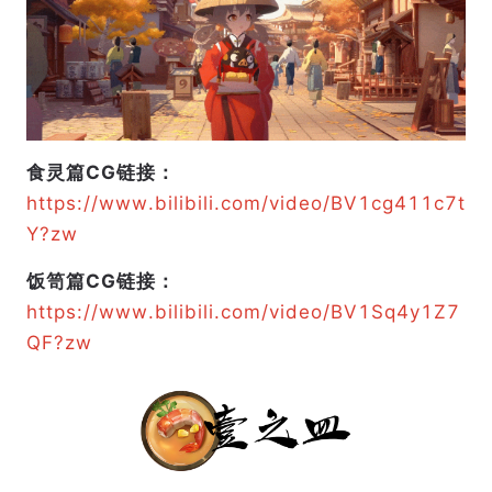
食灵篇CG链接：
https://www.bilibili.com/video/BV1cg411c7t
Y?zw
饭笥篇CG链接：
https://www.bilibili.com/video/BV1Sq4y1Z7
QF?zw