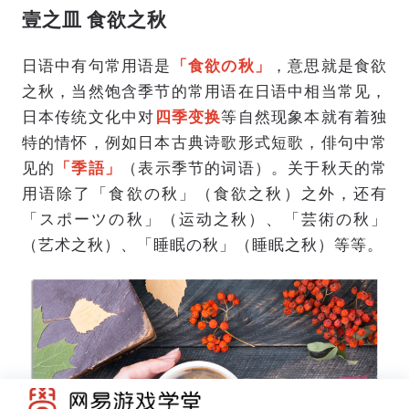
壹之皿 食欲之秋
日语中有句常用语是
「食欲の秋」
，意思就是食欲
之秋，当然饱含季节的常用语在日语中相当常见，
日本传统文化中对
四季变换
等自然现象本就有着独
特的情怀，例如日本古典诗歌形式短歌，俳句中常
见的
「季語」
（表示季节的词语）。关于秋天的常
用语除了「食欲の秋」（食欲之秋）之外，还有
「スポーツの秋」（运动之秋）、「芸術の秋」
（艺术之秋）、「睡眠の秋」（睡眠之秋）等等。