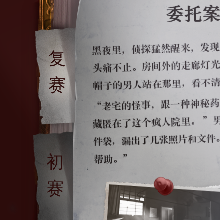
复
赛
初
赛