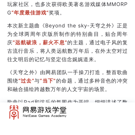
玩家社区，也多次获得欧美著名游戏媒体MMORP
G
“年度最佳游戏”
奖项。
本次新主题曲《Beyond the sky-天穹之外》正是
为全球两周年庆版所制作的特别曲目，贴合周年
庆
“远航破浪，薪火不息”
的主题，通过电子风的复
古流行音乐，将人类远航数万年后，在外太空对过
往文明后的记忆与坚定信念娓娓道来。
《天穹之外》由网易团队一手操刀打造，整首歌曲
围绕
“过去”
与
“当下”
的命题，通过多种音色的冲突
和融合描绘跨越数万年的人文宇宙的场景。
歌曲以Pad和弦乐的氛围作为开端，细细讲述了数
万年前人类对外太空的向往。科技与对未知的渴望
促使人类开启星际之门，踏寻不曾涉足的区域，在
星际中留下文明星火。