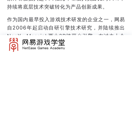
持续将底层技术突破转化为产品创新成果。
作为国内最早投入游戏技术研发的企业之一，网易
自2006年起启动自研引擎技术研究，并陆续推出
NeoX、Messiah两大3D跨平台引擎。在过去十余
年，累积了20多项独创专利，目前在3D引擎等产
业关键技术领域，已达到全球领先水平。
例如，Messiah独创的全平台实时动态全局光方
案，是业界首个可在手机上流畅运行的高质量实时
全局光算法，可以在手游中实现端游级别的4K视
觉效果。作为游戏产业、数字内容产业的底层、基
础技术，网易自研引擎不仅可服务于MMO、FP
S、TPS、ARPG、赛车、体育竞技等多个主流内
容品类，更支持iOS、macOS、安卓、PC、PS4
等全平台开发，使游戏用户体验向主机看齐，能耗
和便捷性向移动兼容，为游戏产品真正灌入生命