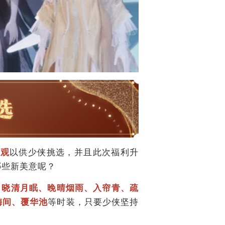
外观
以供少侠挑选，并且此次福利升
哪些新美意呢？
、晓清月眠、晚晴烟雨、入帘青、疏
梅间、覆华池
等时装，只要少侠坚持