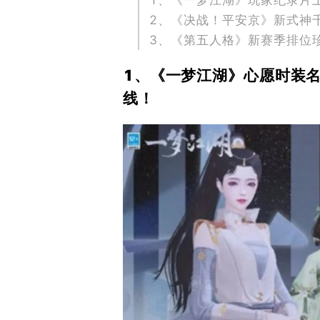
1、《一梦江湖》玩家纪录片
2、《决战！平安京》新式神
3、《第五人格》新赛季排位
1、《一梦江湖》心愿时装
线！