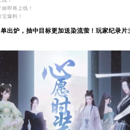
上线！
千姬即将上线！
珍宝爆料！
名单出炉，抽中目标更加送染流萤！玩家纪录片