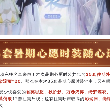
动完整名单来啦！本次暑期心愿时装共包含
35套往期
染流萤*20
。那么在本次35套暑期心愿时装池中，又有
受少侠喜爱的
君莫思愁、秋阶影、万卷鸿博、绮梦蝶衣
菖蒲歌
12套往期外观；也有往期呼声较高的
彩鸾归、绕
装！