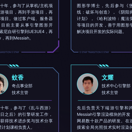
十年，参与了从掌机/主机项
图形学博士，先后参与《
端游项目，再到手游项目，再
线：破坏与创造》，《阴阳
游项目。做过客户端、服务器
计划》，《哈利波特：魔法
，目前主要从事引擎图形开
等项目的开发，善于用图形
索尼自研引擎到UE3UE4，再
解决项目开发的实际问题。
ty，再到Messiah。
蚊香
文耀
奇点事业部
技术中心引擎部
技术主管
技术主管
近十年，参与了《乱斗西游》
先后负责天下端游引擎和
明日之后》的引擎研发工作，
Messiah引擎渲染模块的开
次获得技术进步奖与技术分享
网易数十款产品的研发。在
星计划课程负责人。
摸索全局光照技术实时渲染