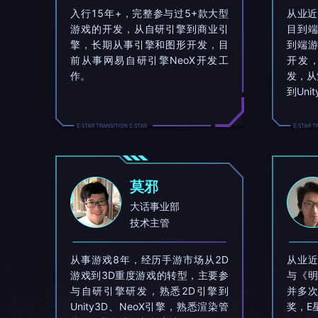
入行15年+，完整参与过5+款大型
从业近
游戏的开发，从自研引擎到商业引
目到
擎，长期从事引擎和图形开发，目
到端
前从事网易自研引擎NeoX开发工
开发
作。
发，从
到Uni
莫邪
大话事业部
技术主管
从事游戏8年，经历手游市场从2D
从业
游戏到3D重度游戏的转型，主要参
与《
与自研引擎研发，熟悉2D引擎到
并多
Unity3D、NeoX引擎，熟悉渲染管
奖，E