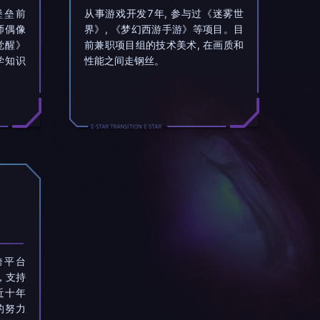
堡垒前
从事游戏开发7年, 参与过《迷雾世
师偶像
界》, 《梦幻西游手游》等项目。目
觉醒》
前兼职项目组的技术美术, 在画质和
学知识
性能之间走钢丝。
跨平台
发，支持
近十年
的努力