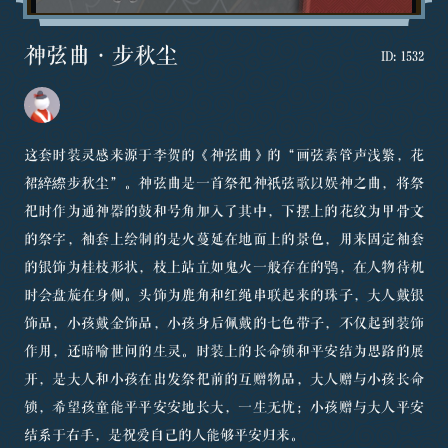
神弦曲·步秋尘
ID:
1532
这套时装灵感来源于李贺的《神弦曲》的“画弦素管声浅繁，花
裙綷縩步秋尘”。神弦曲是一首祭祀神祇弦歌以娱神之曲，将祭
祀时作为通神器的鼓和号角加入了其中，下摆上的花纹为甲骨文
的祭字，袖套上绘制的是火蔓延在地面上的景色，用来固定袖套
的银饰为桂枝形状，枝上站立如鬼火一般存在的鸮，在人物待机
时会盘旋在身侧。头饰为鹿角和红绳串联起来的珠子，大人戴银
饰品，小孩戴金饰品，小孩身后佩戴的七色带子，不仅起到装饰
作用，还暗喻世间的生灵。时装上的长命锁和平安结为思路的展
开，是大人和小孩在出发祭祀前的互赠物品，大人赠与小孩长命
锁，希望孩童能平平安安地长大，一生无忧；小孩赠与大人平安
结系于右手，是祝爱自己的人能够平安归来。